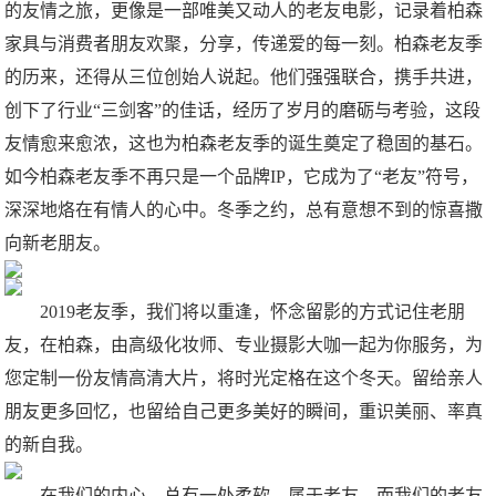
的友情之旅，更像是一部唯美又动人的老友电影，记录着柏森
家具与消费者朋友欢聚，分享，传递爱的每一刻。柏森老友季
的历来，还得从三位创始人说起。他们强强联合，携手共进，
创下了行业“三剑客”的佳话，经历了岁月的磨砺与考验，这段
友情愈来愈浓，这也为柏森老友季的诞生奠定了稳固的基石。
如今柏森老友季不再只是一个品牌IP，它成为了“老友”符号，
深深地烙在有情人的心中。冬季之约，总有意想不到的惊喜撒
向新老朋友。
2019老友季，我们将以重逢，怀念留影的方式记住老朋
友，在柏森，由高级化妆师、专业摄影大咖一起为你服务，为
您定制一份友情高清大片，将时光定格在这个冬天。留给亲人
朋友更多回忆，也留给自己更多美好的瞬间，重识美丽、率真
的新自我。
在我们的内心，总有一处柔软，属于老友，而我们的老友