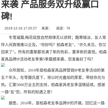
来袭 产品服务双升级赢口
碑!
2019-12-16 17:20:27
来源：
阅读：76
冬雪凝霜,梅花绽放自然规律无以逆转；酷寒暗淡、友人常
伴人间真情难以企及。“你好吗？柏森老友”，“许久未见，你又
回来了”。所有的重聚都充满了新的色彩，重享新的喜悦。柏森
家具品牌IP活动老友季第5季震撼来袭，您准备好了吗？
众所周知，2019年是柏森家具品牌营销IP老友季活动的第
五个年头，在零摄氏度下，将以时光叠加的厚爱，带给你光与
热。汇聚5000万业主的支持，柏森家具老友季温情延续。感谢
一路“友”您，所有的知遇之恩！
据悉，2016年，是柏森老友季品牌IP的开端，回忆这一路