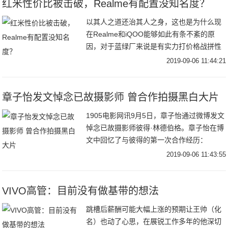
红米性价比被击破，Realme有配置没知名度？
以其人之道还治其人之身，这也是为什么现
在Realme和iQOO能够如此有条不紊的原
因，对于蓝绿厂来说是有实力打价格战拼性
价比的，只不过在几年还是国内手机市场的
2019-09-06 11:44:21
红利期，线下市场的钱都还赚不过来，蓝绿
厂根
章子怡发文悼念已故摄影师 曾合作拍摄黑白大片
1905电影网讯9月5日，章子怡通过微博发文
悼念已故摄影师彼得·林德伯格。章子怡在博
文中回忆了与彼得的第一次合作经历：
“2016年春。那时我才生完醒醒几个月，身
2019-09-06 11:43:55
材和皮肤都还没有恢复到最佳状态，由于孕
期
VIVO高管：目前没有做基带的想法
跳槽后薪酬可能大幅上涨的预期让王帅（化
名）也动了心思，在展锐工作多年的他深切