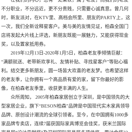
不分职业，不分远近，更不分贵贱，只需要心诚真意。曾几何
时，新友派对，在KTV里、高档会所里、朋友的PARTY上，这
一次，我们全新诠释星客户。美与美的友情见证，柏森全国门
店将发起大片线上评选，新朋友既能一展魅力，又能获得现金
奖，以及置家抵用券。
2019年12月13日-2020年1月5日，柏森老友季倾情巨献：
“满额就送、老带新欢享礼、友情补贴、寻找星客户”等贴心福
利。结交更多新朋友，圆一场皆大欢喜的老友梦。也希望这样
的老友季，让你拥有一个高品质有爱的家，留下你最好的影
像，在柏森老友季里，收获更丰满的人生。
众所周知， 2005年柏森家居创立于深圳，是中国领先的大
型家居企业，旗下“BESON柏森”品牌是中国现代实木家具领导
品牌、原创设计潮流的全球引领者。至今，在中国拥有1000多
家品牌专卖店，连续7届获国际家具博览会佳奖，获米兰国际