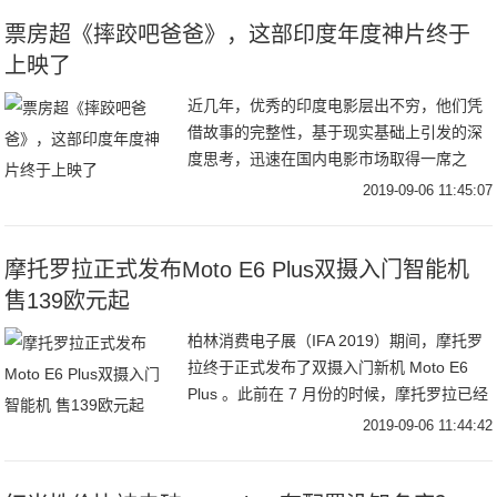
扩内需、
票房超《摔跤吧爸爸》，这部印度年度神片终于
上映了
近几年，优秀的印度电影层出不穷，他们凭
借故事的完整性，基于现实基础上引发的深
度思考，迅速在国内电影市场取得一席之
地，尤其《摔跤吧爸爸》、《神秘巨星》在
2019-09-06 11:45:07
中国上映后更是取得了票房和口碑的双赢。
但其实，印度
摩托罗拉正式发布Moto E6 Plus双摄入门智能机
售139欧元起
柏林消费电子展（IFA 2019）期间，摩托罗
拉终于正式发布了双摄入门新机 Moto E6
Plus 。此前在 7 月份的时候，摩托罗拉已经
推出了主打性价比的 Moto E6，不过新机首
2019-09-06 11:44:42
次为 E 系列