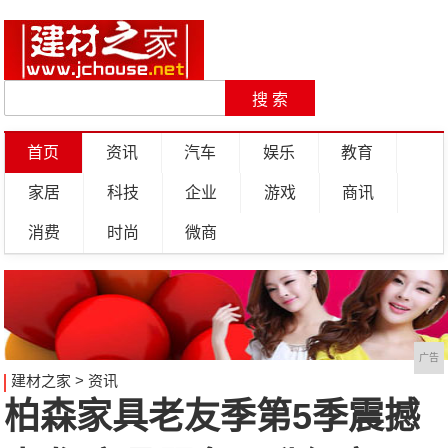
首页
资讯
汽车
娱乐
教育
家居
科技
企业
游戏
商讯
消费
时尚
微商
广告
建材之家
>
资讯
柏森家具老友季第5季震撼