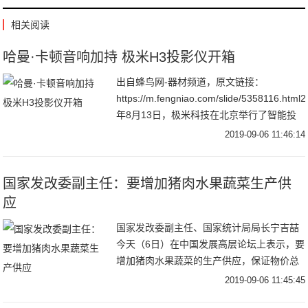
相关阅读
哈曼·卡顿音响加持 极米H3投影仪开箱
出自蜂鸟网-器材频道，原文链接：
https://m.fengniao.com/slide/5358116.html
年8月13日，极米科技在北京举行了智能投
影新品发布会，共发布了极光RS Pro
2019-09-06 11:46:14
​国家发改委副主任：要增加猪肉水果蔬菜生产供
应
国家发改委副主任、国家统计局局长宁吉喆
今天（6日）在中国发展高层论坛上表示，要
增加猪肉水果蔬菜的生产供应，保证物价总
体稳定。要加大逆周期调节力度，保持经济
2019-09-06 11:45:45
运行在合理区间。要以有效投资，补短板、