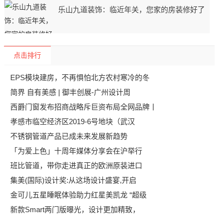
乐山九道装饰：临近年关，您家的房装修好了
点击排行
EPS模块建房，不再惧怕北方农村寒冷的冬
简界 自有美感 | 御丰创展-广州设计周
西爵门窗发布招商战略斥巨资布局全网品牌丨
孝感市临空经济区2019-6号地块（武汉
不锈钢管道产品已成未来发展新趋势
「为爱上色」十周年媒体分享会在沪举行
班比管道，带你走进真正的欧洲原装进口
集美(国际)设计奖:从这场设计盛宴,开启
金可儿五星睡眠体验助力红星美凯龙 “超级
新款Smart两门版曝光，设计更加精致，