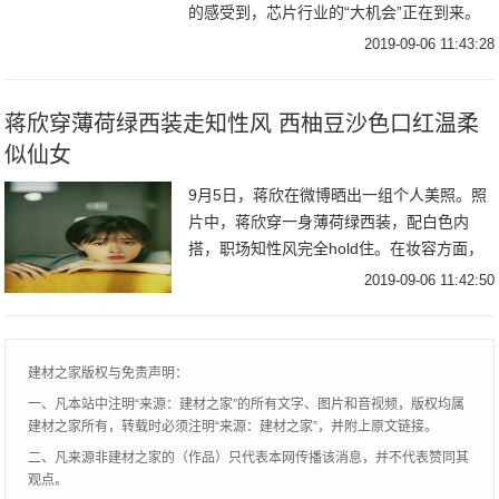
的感受到，芯片行业的“大机会”正在到来。
不久前，手机公司vivo举行了一场高级基带
2019-09-06 11:43:28
工程师岗位的面试，而选择的面试地点距离
展锐
蒋欣穿薄荷绿西装走知性风 西柚豆沙色口红温柔
似仙女
9月5日，蒋欣在微博晒出一组个人美照。照
片中，蒋欣穿一身薄荷绿西装，配白色内
搭，职场知性风完全hold住。在妆容方面，
蒋欣选择西柚豆沙色口红，甜美复古衬得整
2019-09-06 11:42:50
个人气质更加温柔。9月5日，蒋欣在微博晒
出一
建材之家版权与免责声明：
一、凡本站中注明“来源：建材之家”的所有文字、图片和音视频，版权均属
建材之家所有，转载时必须注明“来源：建材之家”，并附上原文链接。
二、凡来源非建材之家的（作品）只代表本网传播该消息，并不代表赞同其
观点。