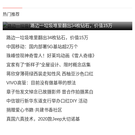
热门推荐
路边一垃圾堆里翻出34枚钻石，价值15万
路边一垃圾堆里翻出34枚钻石，价值15万
中国移动：国内部署5G基站超2万个
珠峰惊现神奇雪人！好莱坞动画《雪人奇缘》
宜家有了“新样子”全屋设计、限时概念店集
蒋欣穿薄荷绿西装走知性风 西柚豆沙色口红
VIVO高管：目前没有做基带的想法
章子怡发文悼念已故摄影师 曾合作拍摄黑白
中信银行新华东道支行举办口红DIY 活动
捐赠爱心书籍·共建书香社区
真国六真技术，2020款Jeep大切诺基