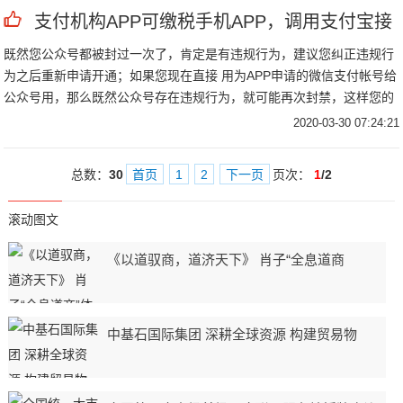
支付机构APP可缴税手机APP，调用支付宝接
既然您公众号都被封过一次了，肯定是有违规行为，建议您纠正违规行
为之后重新申请开通；如果您现在直接 用为APP申请的微信支付帐号给
公众号用，那么既然公众号存在违规行为，就可能再次封禁，这样您的
APP也不能用了就i移动支付接口为手机app等平台和用户、消费者之间
2020-03-30 07:24:21
架起一座桥梁，使资金能
总数：
30
首页
1
2
下一页
页次：
1
/2
滚动图文
《以道驭商，道济天下》 肖子“全息道商
中基石国际集团 深耕全球资源 构建贸易物