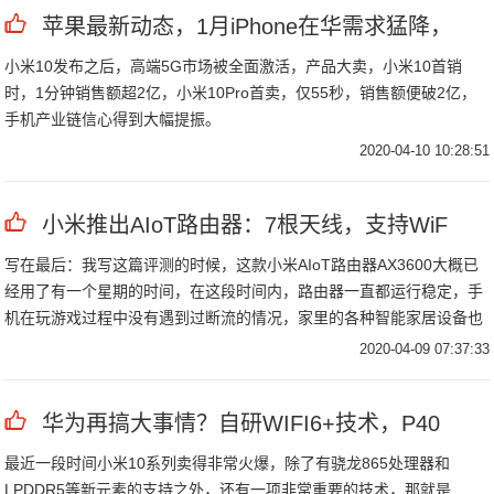
苹果最新动态，1月iPhone在华需求猛降，
小米10发布之后，高端5G市场被全面激活，产品大卖，小米10首销
时，1分钟销售额超2亿，小米10Pro首卖，仅55秒，销售额便破2亿，
手机产业链信心得到大幅提振。
2020-04-10 10:28:51
小米推出AIoT路由器：7根天线，支持WiF
写在最后：我写这篇评测的时候，这款小米AIoT路由器AX3600大概已
经用了有一个星期的时间，在这段时间内，路由器一直都运行稳定，手
机在玩游戏过程中没有遇到过断流的情况，家里的各种智能家居设备也
没有出现过掉线的情况，并且和我以前的路由器相比，信号更强，覆盖
2020-04-09 07:37:33
范围更广，下载的速度也变
华为再搞大事情？自研WIFI6+技术，P40
最近一段时间小米10系列卖得非常火爆，除了有骁龙865处理器和
LPDDR5等新元素的支持之外，还有一项非常重要的技术，那就是