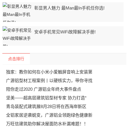
彰显男人魅力 最Man最In手机任你选!
安卓手机常见WiFi故障解决手册!
点击排行
独家：教你如何在小米小爱触屏音响上安装第
广源铝型材工程案例丨以硬核实力，带你寻找
陪你走过2020 广源铝业年终大事件盘点
坚美——超高层建筑铝型材专家 协力打造“
青岛装配式建筑展8月28日将在西海岸新区
全铝家居逆袭蜕变，广源铝业领跑绿色健康新
万旺信建筑助你解决屋面防水补漏难题！！