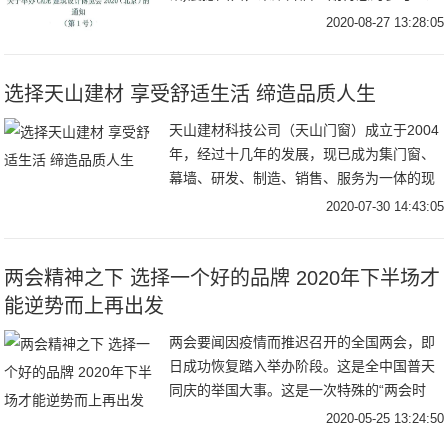
日，中国建筑学会建会秘[
2020-08-27 13:28:05
选择天山建材 享受舒适生活 缔造品质人生
天山建材科技公司（天山门窗）成立于2004
年，经过十几年的发展，现已成为集门窗、
幕墙、研发、制造、销售、服务为一体的现
代化大型门窗企业。我公司现具有门窗产品
2020-07-30 14:43:05
制造
两会精神之下 选择一个好的品牌 2020年下半场才
能逆势而上再出发
两会要闻因疫情而推迟召开的全国两会，即
日成功恢复踏入举办阶段。这是全中国普天
同庆的举国大事。这是一次特殊的“两会时
间”--因疫情而推迟召开的全国两会，必将有
2020-05-25 13:24:50
力巩固防控成果，加快推动经济社会秩序的