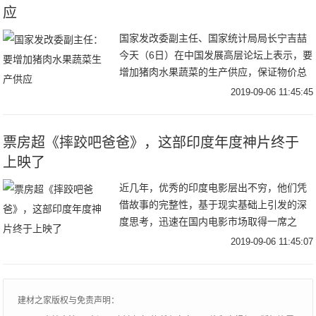
应
国家发改委副主任、国家统计局局长宁吉喆
今天（6日）在中国发展高层论坛上表示，要
增加猪肉水果蔬菜的生产供应，保证物价总
体稳定。要加大逆周期调节力度，保持经济
2019-09-06 11:45:45
运行在合理区间。要以有效投资，补短板、
扩内需、
票房超《摔跤吧爸爸》，这部印度年度神片终于
上映了
近几年，优秀的印度电影层出不穷，他们凭
借故事的完整性，基于现实基础上引发的深
度思考，迅速在国内电影市场取得一席之
地，尤其《摔跤吧爸爸》、《神秘巨星》在
2019-09-06 11:45:07
中国上映后更是取得了票房和口碑的双赢。
但其实，印度
建材之家版权与免责声明：