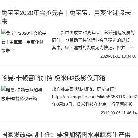
全面恢
兔宝宝2020年会抢先看 | 兔宝宝，用变化迎接未
来
新中国成立70周年来，经济迅速发展的
同时，也带动了装修行业突飞猛进的成长。
其中，家居建材的发展尤为快速，但并非一
帆风顺，外有国外品牌的进入，内有经济架
2020-01-02 10:34:07
构调整等压力。在品牌林立的大潮中，只有
不断变化
哈曼·卡顿音响加持 极米H3投影仪开箱
出自蜂鸟网-器材频道，原文链接：
https://m.fengniao.com/slide/5358116.html
年8月13日，极米科技在北京举行了智能投
影新品发布会，共发布了极光RS Pro
2019-09-06 11:46:14
​国家发改委副主任：要增加猪肉水果蔬菜生产供