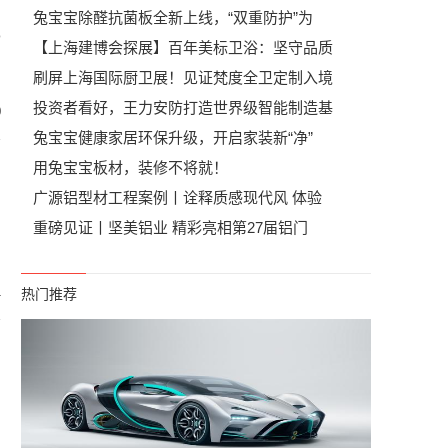
兔宝宝除醛抗菌板全新上线，“双重防护”为
o
【上海建博会探展】百年美标卫浴：坚守品质
刷屏上海国际厨卫展！见证梵度全卫定制入境
投资者看好，王力安防打造世界级智能制造基
0
兔宝宝健康家居环保升级，开启家装新“净”
用兔宝宝板材，装修不将就！
广源铝型材工程案例丨诠释质感现代风 体验
重磅见证丨坚美铝业 精彩亮相第27届铝门
1
热门推荐