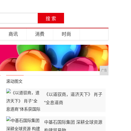
商讯
消费
时尚
广告
滚动图文
《以道驭商，道济天下》 肖子
“全息道商
中基石国际集团 深耕全球资源
构建贸易物