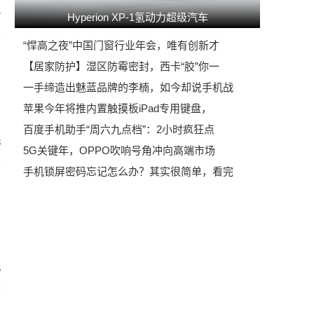
7
Hyperion XP-1氢动力超级汽车
“悍高之夜”中国门窗行业年会，唯有创新才
【居家防护】湿区防霉密封，西卡“胶”你一
一手缔造出魅蓝品牌的李楠，如今却说手机战
苹果今年将推内置触摸板iPad专用键盘，
百度手机助手“周六九点档”：2小时疯狂点
8
5G关键年，OPPO吹响号角冲向高端市场
手机锁屏密码忘记怎么办？其实很简单，看完
6