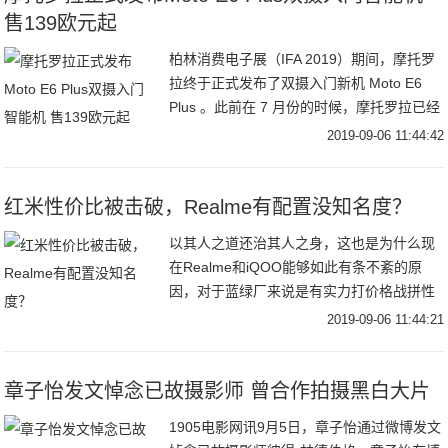
售139欧元起
柏林消费电子展（IFA 2019）期间，摩托罗
拉终于正式发布了双摄入门新机 Moto E6
Plus 。此前在 7 月份的时候，摩托罗拉已经
推出了主打性价比的 Moto E6，不过新机首
2019-09-06 11:44:42
次为 E 系列
红米性价比被击破，Realme有配置没知名度？
以其人之道还治其人之身，这也是为什么现
在Realme和iQOO能够如此有条不紊的原
因，对于蓝绿厂来说是有实力打价格战拼性
价比的，只不过在几年还是国内手机市场的
2019-09-06 11:44:21
红利期，线下市场的钱都还赚不过来，蓝绿
厂根
章子怡发文悼念已故摄影师 曾合作拍摄黑白大片
1905电影网讯9月5日，章子怡通过微博发文