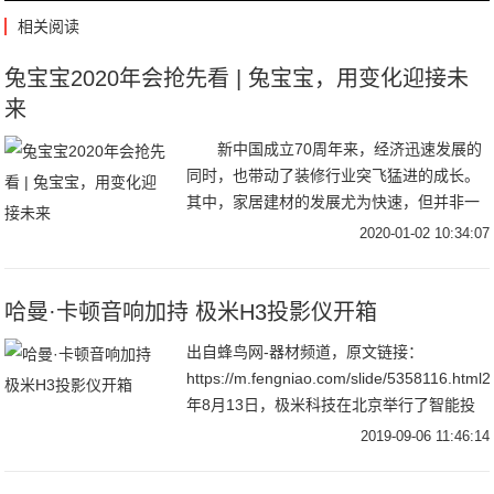
相关阅读
兔宝宝2020年会抢先看 | 兔宝宝，用变化迎接未
来
新中国成立70周年来，经济迅速发展的
同时，也带动了装修行业突飞猛进的成长。
其中，家居建材的发展尤为快速，但并非一
帆风顺，外有国外品牌的进入，内有经济架
2020-01-02 10:34:07
构调整等压力。在品牌林立的大潮中，只有
不断变化
哈曼·卡顿音响加持 极米H3投影仪开箱
出自蜂鸟网-器材频道，原文链接：
https://m.fengniao.com/slide/5358116.html
年8月13日，极米科技在北京举行了智能投
影新品发布会，共发布了极光RS Pro
2019-09-06 11:46:14