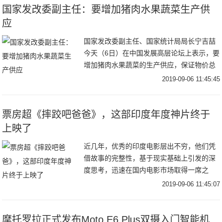
​国家发改委副主任：要增加猪肉水果蔬菜生产供
应
国家发改委副主任、国家统计局局长宁吉喆
今天（6日）在中国发展高层论坛上表示，要
增加猪肉水果蔬菜的生产供应，保证物价总
体稳定。要加大逆周期调节力度，保持经济
2019-09-06 11:45:45
运行在合理区间。要以有效投资，补短板、
扩内需、
票房超《摔跤吧爸爸》，这部印度年度神片终于
上映了
近几年，优秀的印度电影层出不穷，他们凭
借故事的完整性，基于现实基础上引发的深
度思考，迅速在国内电影市场取得一席之
地，尤其《摔跤吧爸爸》、《神秘巨星》在
2019-09-06 11:45:07
中国上映后更是取得了票房和口碑的双赢。
但其实，印度
摩托罗拉正式发布Moto E6 Plus双摄入门智能机