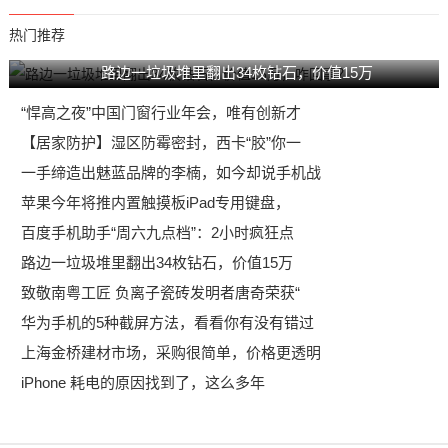
热门推荐
路边一垃圾堆里翻出34枚钻石，价值15万
“悍高之夜”中国门窗行业年会，唯有创新才
【居家防护】湿区防霉密封，西卡“胶”你一
一手缔造出魅蓝品牌的李楠，如今却说手机战
苹果今年将推内置触摸板iPad专用键盘，
百度手机助手“周六九点档”：2小时疯狂点
路边一垃圾堆里翻出34枚钻石，价值15万
致敬南粤工匠 负离子瓷砖发明者唐奇荣获“
华为手机的5种截屏方法，看看你有没有错过
上海金桥建材市场，采购很简单，价格更透明
iPhone 耗电的原因找到了，这么多年