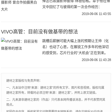
悼念已故摄影师彼得·林德伯格。章子怡在博
文中回忆了与彼得的第一次合作经历：
“2016年春。那时我才生完醒醒几个月，身
2019-09-06 11:43:55
材和皮肤都还没有恢复到最佳状态，由于孕
期
VIVO高管：目前没有做基带的想法
跳槽后薪酬可能大幅上涨的预期让王帅（化
名）也动了心思，在展锐工作多年的他深切
的感受到，芯片行业的“大机会”正在到来。
不久前，手机公司vivo举行了一场高级基带
2019-09-06 11:43:28
工程师岗位的面试，而选择的面试地点距离
展锐
建材之家版权与免责声明：
一、凡本站中注明“来源：建材之家”的所有文字、图片和音视频，版权均属
建材之家所有，转载时必须注明“来源：建材之家”，并附上原文链接。
二、凡来源非建材之家的（作品）只代表本网传播该消息，并不代表赞同其
观点。
如因作品内容、版权和其它问题需要同本网联系的，请在见网后30日内进