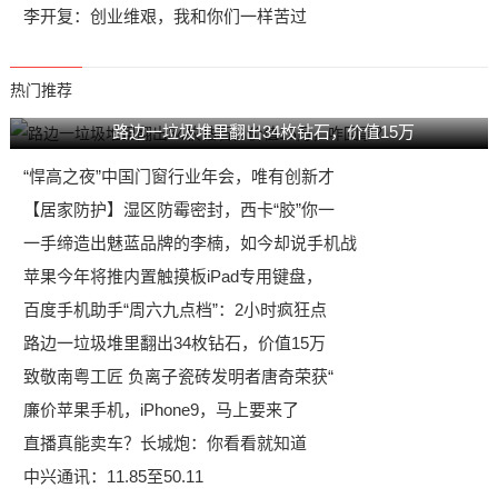
李开复：创业维艰，我和你们一样苦过
热门推荐
路边一垃圾堆里翻出34枚钻石，价值15万
“悍高之夜”中国门窗行业年会，唯有创新才
【居家防护】湿区防霉密封，西卡“胶”你一
一手缔造出魅蓝品牌的李楠，如今却说手机战
苹果今年将推内置触摸板iPad专用键盘，
百度手机助手“周六九点档”：2小时疯狂点
路边一垃圾堆里翻出34枚钻石，价值15万
致敬南粤工匠 负离子瓷砖发明者唐奇荣获“
廉价苹果手机，iPhone9，马上要来了
直播真能卖车？长城炮：你看看就知道
中兴通讯：11.85至50.11