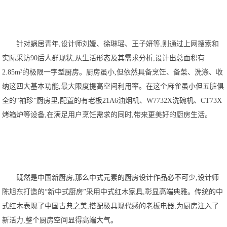
针对蜗居青年,设计师刘媛、徐琳瑶、王子妍等,则通过上网搜索和
实际采访90后人群现状,从生活形态及其需求分析,设计出总面积有
2.85m³的极限一字型厨房。厨房虽小,但依然具备烹饪、备菜、洗涤、收
纳这四大基本功能,最大限度提高空间利用率。在这个麻雀虽小但五脏俱
全的“袖珍”厨房里,配置的有老板21A6油烟机、W7732X洗碗机、CT73X
烤箱炉等设备,在满足用户烹饪需求的同时,带来更美好的厨房生活。
既然是中国新厨房,那么中式元素的厨房设计作品必不可少,设计师
陈旭东打造的“新中式厨房”采用中式红木家具,彰显高端典雅。传统的中
式红木表现了中国古典之美,搭配极具现代感的老板电器,为厨房注入了
新活力,整个厨房空间显得高端大气。