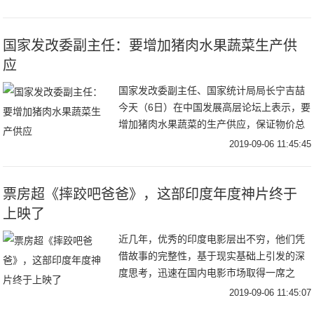
​国家发改委副主任：要增加猪肉水果蔬菜生产供
应
国家发改委副主任、国家统计局局长宁吉喆
今天（6日）在中国发展高层论坛上表示，要
增加猪肉水果蔬菜的生产供应，保证物价总
体稳定。要加大逆周期调节力度，保持经济
2019-09-06 11:45:45
运行在合理区间。要以有效投资，补短板、
扩内需、
票房超《摔跤吧爸爸》，这部印度年度神片终于
上映了
近几年，优秀的印度电影层出不穷，他们凭
借故事的完整性，基于现实基础上引发的深
度思考，迅速在国内电影市场取得一席之
地，尤其《摔跤吧爸爸》、《神秘巨星》在
2019-09-06 11:45:07
中国上映后更是取得了票房和口碑的双赢。