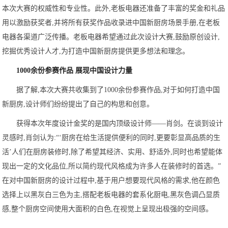
本次大赛的权威性和专业性。此外,老板电器还准备了丰富的奖金和礼品
用以激励获奖者,并将所有获奖作品收录进中国新厨房场景手册,在老板
电器各渠道广泛传播。老板电器希望通过此次设计大赛,鼓励原创设计,
挖掘优秀设计人才,为打造中国新厨房提供更多想法和理念。
1000余份参赛作品 展现中国设计力量
据了解,本次大赛共收集到了1000余份参赛作品,对于如何打造中国
新厨房,设计师们纷纷提出了自己的构思和创意。
获得本次年度设计金奖的是国内顶级设计师——肖剑。在谈到设计
灵感时,肖剑认为:“‘厨房在给生活提供便利的同时,更要彰显高品质的生
活’人们在厨房装修时,除了希望其经济、实用、舒适外,同时也希望能体
现出一定的文化品位,所以简约现代风格成为许多人在装修时的首选。”
在对中国新厨房的设计过程中,基于用户想要现代风格的需求,他在颜色
选择上以黑灰白三色为主,搭配老板电器的套系化厨电,黑灰色调凸显质
感,整个厨房空间使用大面积的白色,在视觉上呈现出极强的空间感。