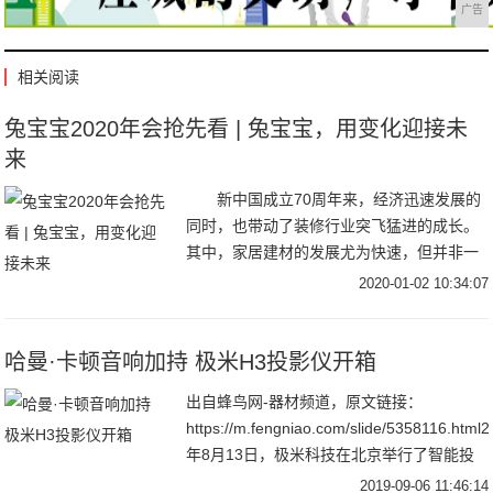
广告
相关阅读
兔宝宝2020年会抢先看 | 兔宝宝，用变化迎接未
来
新中国成立70周年来，经济迅速发展的
同时，也带动了装修行业突飞猛进的成长。
其中，家居建材的发展尤为快速，但并非一
帆风顺，外有国外品牌的进入，内有经济架
2020-01-02 10:34:07
构调整等压力。在品牌林立的大潮中，只有
不断变化
哈曼·卡顿音响加持 极米H3投影仪开箱
出自蜂鸟网-器材频道，原文链接：
https://m.fengniao.com/slide/5358116.html
年8月13日，极米科技在北京举行了智能投
影新品发布会，共发布了极光RS Pro
2019-09-06 11:46:14