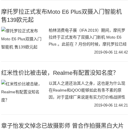
但其实，印度
摩托罗拉正式发布Moto E6 Plus双摄入门智能机
售139欧元起
柏林消费电子展（IFA 2019）期间，摩托罗
拉终于正式发布了双摄入门新机 Moto E6
Plus 。此前在 7 月份的时候，摩托罗拉已经
推出了主打性价比的 Moto E6，不过新机首
2019-09-06 11:44:42
次为 E 系列
红米性价比被击破，Realme有配置没知名度？
以其人之道还治其人之身，这也是为什么现
在Realme和iQOO能够如此有条不紊的原
因，对于蓝绿厂来说是有实力打价格战拼性
价比的，只不过在几年还是国内手机市场的
2019-09-06 11:44:21
红利期，线下市场的钱都还赚不过来，蓝绿
厂根
章子怡发文悼念已故摄影师 曾合作拍摄黑白大片