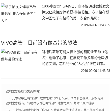
1905电影网讯9月5日，章子怡通过微博发文
悼念已故摄影师彼得·林德伯格。章子怡在博
文中回忆了与彼得的第一次合作经历：
“2016年春。那时我才生完醒醒几个月，身
2019-09-06 11:43:55
材和皮肤都还没有恢复到最佳状态，由于孕
期
VIVO高管：目前没有做基带的想法
跳槽后薪酬可能大幅上涨的预期让王帅（化
名）也动了心思，在展锐工作多年的他深切
的感受到，芯片行业的“大机会”正在到来。
不久前，手机公司vivo举行了一场高级基带
2019-09-06 11:43:28
工程师岗位的面试，而选择的面试地点距离
展锐
建材之家版权与免责声明：
一、凡本站中注明“来源：建材之家”的所有文字、图片和音视频，版权均属
建材之家所有，转载时必须注明“来源：建材之家”，并附上原文链接。
二、凡来源非建材之家的（作品）只代表本网传播该消息，并不代表赞同其