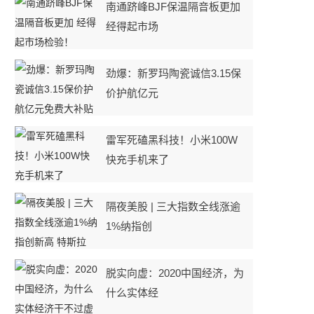
南通跻峰BJF保温隔音板更加
经得起市场
劲爆：新罗玛陶瓷诚信3.15保
价护航亿元
雷军死磕黑科技！小米100W
快充手机来了
隔夜美股 | 三大指数全线涨逾
1%纳指创
脱实向虚：2020中国经济，为
什么实体经