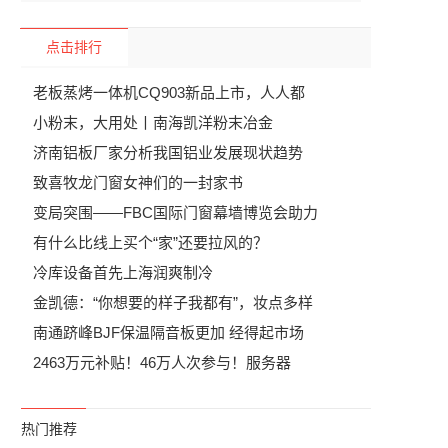
点击排行
老板蒸烤一体机CQ903新品上市，人人都
小粉末，大用处丨南海凯洋粉末冶金
济南铝板厂家分析我国铝业发展现状趋势
致喜牧龙门窗女神们的一封家书
变局突围——FBC国际门窗幕墙博览会助力
有什么比线上买个“家”还要拉风的？
冷库设备首先上海润爽制冷
金凯德：“你想要的样子我都有”，妆点多样
南通跻峰BJF保温隔音板更加 经得起市场
2463万元补贴！46万人次参与！服务器
热门推荐