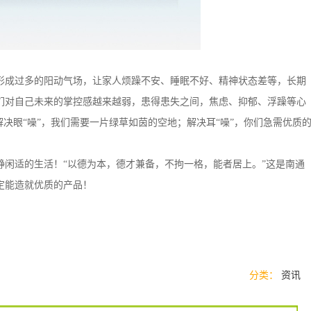
形成过多的阳动气场，让家人烦躁不安、睡眠不好、精神状态差等，长期
们对自己未来的掌控感越来越弱，患得患失之间，焦虑、抑郁、浮躁等心
解决眼
“
噪
”
，我们需要一片绿草如茵的空地；解决耳
“
噪
”
，你们急需优质
静闲适的生活！
“
以德为本，德才兼备，不拘一格，能者居上。
”这是
南通
定能造就优质的产品！
分类：
资讯