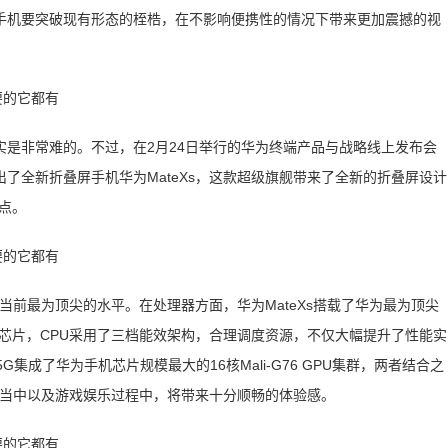
手机要突破现有形态的桎梏，在不影响便携性的情况下带来更加震撼的视
是非常难的。不过，在2月24日举行的华为终端产品与战略线上发布会
了全新折叠屏手机华为MateXs，这款超级旗舰带来了全新的折叠屏设计
点。
为当前最为顶尖的水平。在处理器方面，华为MateXs搭载了华为最为顶尖
机芯片，CPU采用了三档能效架构，合理调度资源，不仅大幅提升了性能实
G集成了华为手机芯片规模最大的16核Mali-G76 GPU集群，两者结合之
过程当中以及游戏娱乐过程中，将带来十分顺畅的体验感。