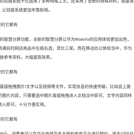
Xs的铰链系统不仅运用了多种特殊工艺，还采用了全新的特殊材料，锆基液
，让铰链系统更加牢靠耐用。
新的智慧分屏功能，全新的智慧分屏让华为MateXs的应用体验更加出色，
琅满目的网店商品中左挑右选，货比三家。而在移动办公体验当中，华为
面放参考资料，大幅提高效率。
之间直接拖拽图片/文字以及视频等文件，实现信息的快速传输，比如说上面
的图片内容，只需要选中图片直接拖拽进入文档当中即可，文字内容同样
进入即可，十分方便实用。
6999元，消费者可以在华为商城及各大授权电商平台进行预约，将于3月5日