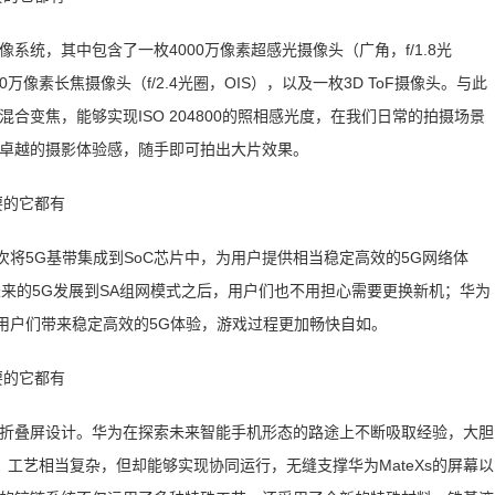
像系统，其中包含了一枚4000万像素超感光摄像头（广角，f/1.8光
0万像素长焦摄像头（f/2.4光圈，OIS），以及一枚3D ToF摄像头。与此
0倍混合变焦，能够实现ISO 204800的照相感光度，在我们日常的拍摄场景
带来卓越的摄影体验感，随手即可拍出大片效果。
，首次将5G基带集成到SoC芯片中，为用户提供相当稳定高效的5G网络体
网，未来的5G发展到SA组网模式之后，用户们也不用担心需要更换新机；华为
地为用户们带来稳定高效的5G体验，游戏过程更加畅快自如。
色的折叠屏设计。华为在探索未来智能手机形态的路途上不断吸取经验，大胆
工艺相当复杂，但却能够实现协同运行，无缝支撑华为MateXs的屏幕以