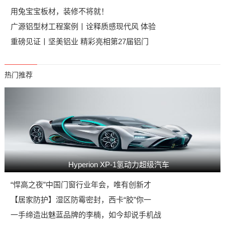
用兔宝宝板材，装修不将就！
广源铝型材工程案例丨诠释质感现代风 体验
重磅见证丨坚美铝业 精彩亮相第27届铝门
热门推荐
Hyperion XP-1氢动力超级汽车
“悍高之夜”中国门窗行业年会，唯有创新才
【居家防护】湿区防霉密封，西卡“胶”你一
一手缔造出魅蓝品牌的李楠，如今却说手机战