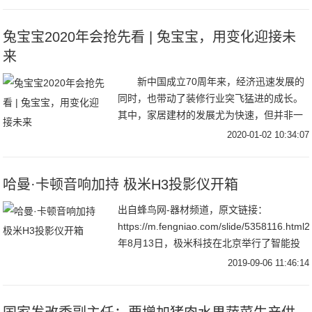
力巩固防控成果，加快推动经济社会秩序的
全面恢
兔宝宝2020年会抢先看 | 兔宝宝，用变化迎接未
来
新中国成立70周年来，经济迅速发展的
同时，也带动了装修行业突飞猛进的成长。
其中，家居建材的发展尤为快速，但并非一
帆风顺，外有国外品牌的进入，内有经济架
2020-01-02 10:34:07
构调整等压力。在品牌林立的大潮中，只有
不断变化
哈曼·卡顿音响加持 极米H3投影仪开箱
出自蜂鸟网-器材频道，原文链接：
https://m.fengniao.com/slide/5358116.html
年8月13日，极米科技在北京举行了智能投
影新品发布会，共发布了极光RS Pro
2019-09-06 11:46:14