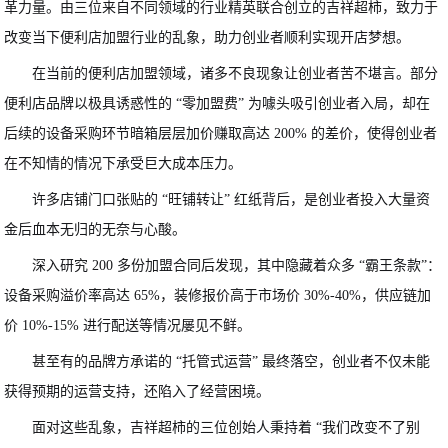
革力量。由三位来自不同领域的行业精英联合创立的吉祥超柿，致力于
改变当下便利店加盟行业的乱象，助力创业者顺利实现开店梦想。
在当前的便利店加盟领域，诸多不良现象让创业者苦不堪言。部分
便利店品牌以极具诱惑性的 “零加盟费” 为噱头吸引创业者入局，却在
后续的设备采购环节暗箱层层加价赚取高达 200% 的差价，使得创业者
在不知情的情况下承受巨大成本压力。
许多店铺门口张贴的 “旺铺转让” 红纸背后，是创业者投入大量资
金后血本无归的无奈与心酸。
深入研究 200 多份加盟合同后发现，其中隐藏着众多 “霸王条款”：
设备采购溢价率高达 65%，装修报价高于市场价 30%-40%，供应链加
价 10%-15% 进行配送等情况屡见不鲜。
甚至有的品牌方承诺的 “托管式运营” 最终落空，创业者不仅未能
获得预期的运营支持，还陷入了经营困境。
面对这些乱象，吉祥超柿的三位创始人秉持着 “我们改变不了别