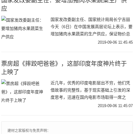
​国家发改委副主任：要增加猪肉水果蔬菜生产供
应
国家发改委副主任、国家统计局局长宁吉喆
今天（6日）在中国发展高层论坛上表示，要
增加猪肉水果蔬菜的生产供应，保证物价总
体稳定。要加大逆周期调节力度，保持经济
2019-09-06 11:45:45
运行在合理区间。要以有效投资，补短板、
扩内需、
票房超《摔跤吧爸爸》，这部印度年度神片终于
上映了
近几年，优秀的印度电影层出不穷，他们凭
借故事的完整性，基于现实基础上引发的深
度思考，迅速在国内电影市场取得一席之
地，尤其《摔跤吧爸爸》、《神秘巨星》在
2019-09-06 11:45:07
中国上映后更是取得了票房和口碑的双赢。
但其实，印度
建材之家版权与免责声明：