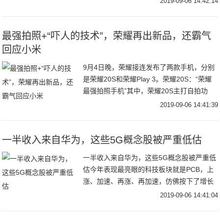
2019-09-06 14:42:14
机器人Alpha吸引了大批看客，机器人跟
最强拍照+“吓人的技术”，荣耀再出新品，还霸气
回应小米
9月4日晚，荣耀接连发布了两款手机，分别
是荣耀20S和荣耀Play 3。荣耀20S：“荣耀
最强拍照手机”其中，荣耀20S主打自拍功
能，继续瞄准年轻人市场。比如针对Vlog进
2019-09-06 14:41:39
行优化，可以视频美颜，并且强
一半收入来自华为，这些5G概念股被严重低估
一半收入来自华为，这些5G概念股被严重低
估今年表现最亮眼的科技板块就是PCB，上
涨、加速、再涨、再加速，仿佛按下了增长
开关。PCB表现强势的核心原因有两点：第
2019-09-06 14:41:04
一，5G基站建设加速，大幅提高了PCB的需