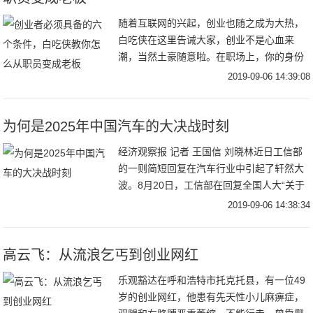
随着互联网的兴起，创业也随之成为大热，
白吃侠在这里告诫大家，创业不是心血来
潮，当然土豪随意啦。在职场上，你的身份
突然从员工变成了老板，都需要哪些能力
2019-09-06 14:39:08
呢？一个创业者，也一定是一个优秀的管理
者。作为创业者
为何是2025年中国汽车的大决战时刻
经济观察报 记者 王国信 刘晓林近日工信部
的一则简短回复在汽车行业中引起了轩然大
波。8月20日，工信部在回复全国人大“关于
研究制定禁售燃油车时间表加快建设汽车强
2019-09-06 14:38:34
国”的建议时称，将因地制宜、分类施策，支
高云飞：从流浪乞丐到创业网红
乐观豁达在呼和浩特市托克托县，有一位49
岁的创业网红，他患有先天性小儿麻痹症，