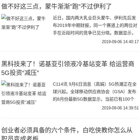
做不好这三点，蒙牛渐渐”跑”不过伊利了
近日，国内两大乳业巨头蒙牛、伊利先后发
布2019年中期财报，同一个赛道上的两位对
手在近段时间的竞争已见分晓。数据显示，
伊利在上半年依旧保持较高速的增长，其营
2019-09-06 14:40:17
业收入达450.71亿元，同比增长13.58
黑科技来了！诺基亚引领液冷基站变革 给运营商
5G投资“减压”
C114讯 9月6日消息（高娟）5G热潮正在全
球兴起。全球移动供应商协会（GSA）发布
的8月份最新5G数据显示，当前已有100个
国家的296家运营商，已经获得许可进行现
2019-09-06 14:39:51
场试验或正在启动、演示、试验了5
创业者必须具备的六个条件，白吃侠教你怎么从
职员变成老板