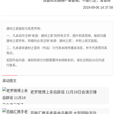
双腿和左胳膊严重萎缩，不能行走，曾靠爬
行街头乞讨为生。但他身残志坚，用嘴和仅
2019-09-06 14:37:58
听使唤的右手的两根手指配钥匙，开启新生
活，并且
建材之家版权与免责声明：
一、凡本站中注明“来源：建材之家”的所有文字、图片和音视频，版权均属
建材之家所有，转载时必须注明“来源：建材之家”，并附上原文链接。
二、凡来源非建材之家的（作品）只代表本网传播该消息，并不代表赞同其
观点。
如因作品内容、版权和其它问题需要同本网联系的，请在见网后30日内进
行联系。
滚动图文
老罗微博上亲自辟谣 11月18日会演示锤
百脑汇携手老昌食品集团 大型团购活动