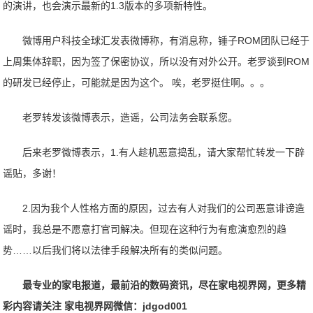
的演讲，也会演示最新的1.3版本的多项新特性。
微博用户科技全球汇发表微博称，有消息称，锤子ROM团队已经于
上周集体辞职，因为签了保密协议，所以没有对外公开。老罗谈到ROM
的研发已经停止，可能就是因为这个。 唉，老罗挺住啊。。。
老罗转发该微博表示，造谣，公司法务会联系您。
后来老罗微博表示，1.有人趁机恶意捣乱，请大家帮忙转发一下辟
谣贴，多谢！
2.因为我个人性格方面的原因，过去有人对我们的公司恶意诽谤造
谣时，我总是不愿意打官司解决。但现在这种行为有愈演愈烈的趋
势……以后我们将以法律手段解决所有的类似问题。
最专业的家电报道，最前沿的数码资讯，尽在家电视界网，更多精
彩内容请关注 家电视界网微信：jdgod001