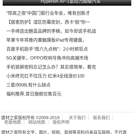
Hyperion XP-1氢动力超级汽车
“悍高之夜”中国门窗行业年会，唯有创新才
【居家防护】湿区防霉密封，西卡“胶”你一
一手缔造出魅蓝品牌的李楠，如今却说手机战
苹果今年将推内置触摸板iPad专用键盘，
百度手机助手“周六九点档”：2小时疯狂点
5G关键年，OPPO吹响号角冲向高端市场
手机锁屏密码忘记怎么办？其实很简单，看完
小米终究扛不住压力 红米4全线涨价100
三星i9008L有什么缺点
福利推荐,昔日旗舰仅售百元
建材之家版权所有 ©2009-2019
关于我们
联系我们
老版地图
网站地图
版权声明
建材之家所有文字、图片、视频、音频等资料均来自互联网，不代表