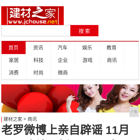
首页
资讯
汽车
娱乐
教育
家居
科技
企业
游戏
商讯
消费
时尚
微商
广告
建材之家
>
商讯
老罗微博上亲自辟谣 11月