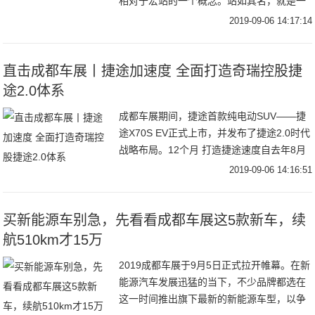
相对于宏站的一个概念。站如其名，就是一
种从形态、发射功率、覆盖范围等产品特征
2019-09-06 14:17:14
方面，比传统宏基站小得多的基站设备。华
为小
直击成都车展丨捷途加速度 全面打造奇瑞控股捷
途2.0体系
成都车展期间，捷途首款纯电动SUV——捷
途X70S EV正式上市，并发布了捷途2.0时代
战略布局。12个月 打造捷途速度自去年8月
首款车型捷途X70上市以来，短短12个月的
2019-09-06 14:16:51
时间，捷途连续推出3款热销车
买新能源车别急，先看看成都车展这5款新车，续
航510km才15万
2019成都车展于9月5日正式拉开帷幕。在新
能源汽车发展迅猛的当下，不少品牌都选在
这一时间推出旗下最新的新能源车型，以争