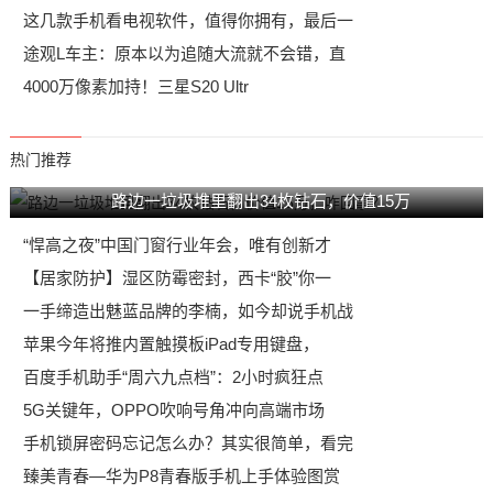
这几款手机看电视软件，值得你拥有，最后一
途观L车主：原本以为追随大流就不会错，直
4000万像素加持！三星S20 Ultr
热门推荐
路边一垃圾堆里翻出34枚钻石，价值15万
“悍高之夜”中国门窗行业年会，唯有创新才
【居家防护】湿区防霉密封，西卡“胶”你一
一手缔造出魅蓝品牌的李楠，如今却说手机战
苹果今年将推内置触摸板iPad专用键盘，
百度手机助手“周六九点档”：2小时疯狂点
5G关键年，OPPO吹响号角冲向高端市场
手机锁屏密码忘记怎么办？其实很简单，看完
臻美青春—华为P8青春版手机上手体验图赏