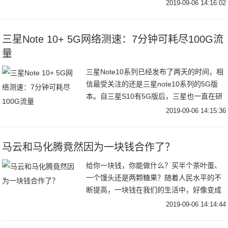
夺更多的市场份额，而消费者对新能源汽车
2019-09-06 14:16:02
的关注度也日益增加。在车展的媒体日，买
车君
三星Note 10+ 5G网络测速：7分钟可耗尽100G流
量
三星Note10系列已经发布了两天的时间，相
信最受关注的还是三星note10系列的5G版
本。自三星S10有5G版后，三星也一直在研
发5G手机。这次的三星Note10系列可以称
2019-09-06 14:15:36
得上是安卓机皇了，不过相信
马云和马化腾竟然因为一块钱合作了？
给你一块钱，你能做什么？买半个茶叶蛋、
一个馒头还是两颗糖果？随着人民水平的不
断提高，一块钱在我们的生活中，好像变成
了可有可无的玩意儿，它似乎不足以给我们
2019-09-06 14:14:44
带来所谓的幸福感。腾讯公益制作了一个关
于留守儿童