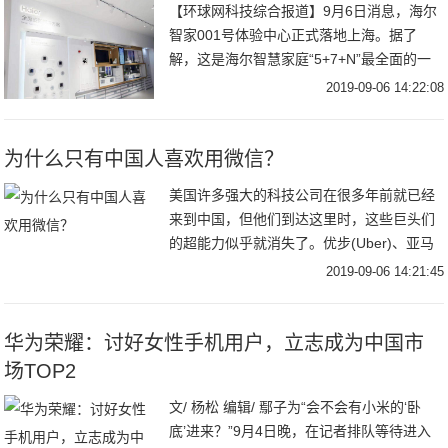
【环球网科技综合报道】9月6日消息，海尔
智家001号体验中心正式落地上海。据了
解，这是海尔智慧家庭“5+7+N”最全面的一
次成果展示。对此，业内评论称，海尔智家
2019-09-06 14:22:08
001号体验中心，不仅是“海尔智家”换道
为什么只有中国人喜欢用微信？
美国许多强大的科技公司在很多年前就已经
来到中国，但他们到达这里时，这些巨头们
的超能力似乎就消失了。优步(Uber)、亚马
逊(Amazon)和谷歌(Google)都没能在中国市
2019-09-06 14:21:45
场打开局面，而键盘侠们普遍
华为荣耀：讨好女性手机用户，立志成为中国市
场TOP2
文/ 杨松 编辑/ 鄢子为“会不会有小米的‘卧
底’进来？”9月4日晚，在记者排队等待进入