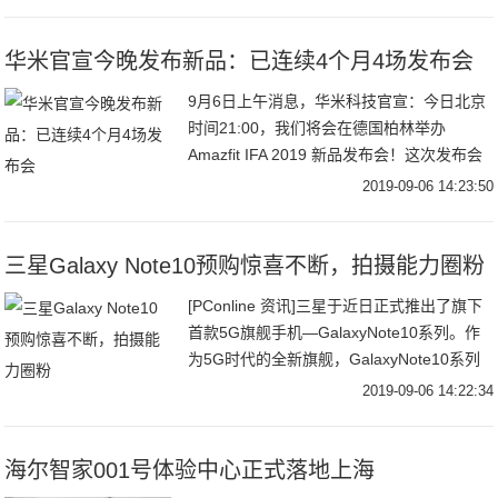
iPhone 11 的信息曝光，iPh
华米官宣今晚发布新品：已连续4个月4场发布会
9月6日上午消息，华米科技官宣：今日北京
时间21:00，我们将会在德国柏林举办
Amazfit IFA 2019 新品发布会！这次发布会
的主题是“Intelligent movement（智能运
2019-09-06 14:23:50
动）”，
三星Galaxy Note10预购惊喜不断，拍摄能力圈粉
[PConline 资讯]三星于近日正式推出了旗下
首款5G旗舰手机—GalaxyNote10系列。作
为5G时代的全新旗舰，GalaxyNote10系列
搭载了功能强大的专业视频摄像头组合，并
2019-09-06 14:22:34
拥有出众的性
海尔智家001号体验中心正式落地上海