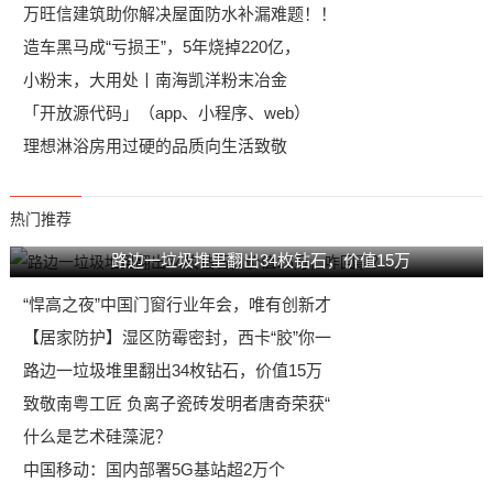
万旺信建筑助你解决屋面防水补漏难题！！
造车黑马成“亏损王”，5年烧掉220亿，
小粉末，大用处丨南海凯洋粉末冶金
「开放源代码」（app、小程序、web）
理想淋浴房用过硬的品质向生活致敬
热门推荐
路边一垃圾堆里翻出34枚钻石，价值15万
“悍高之夜”中国门窗行业年会，唯有创新才
【居家防护】湿区防霉密封，西卡“胶”你一
路边一垃圾堆里翻出34枚钻石，价值15万
致敬南粤工匠 负离子瓷砖发明者唐奇荣获“
什么是艺术硅藻泥？
中国移动：国内部署5G基站超2万个