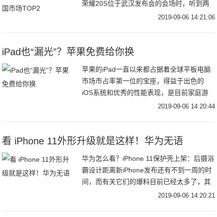
荣耀20S位于武汉发布会的会场时，听到两
位女粉丝在替李现担忧发布会能否顺利举
2019-09-06 14:21:06
行。小米和荣耀这两家手机厂商火药味浓
iPad也“漏光”？苹果免费给你换
苹果的iPad一直以来都占据着全球平板电脑
市场市占率第一位的宝座，得益于出色的
iOS系统和优秀的性能表现，是目前家庭游
戏娱乐、看电影刷剧的最理想选择之一。不
2019-09-06 14:20:44
过如果你在使用iPad的时候，在黑暗环境下
发
看 iPhone 11外形升级就是这样！华为无语
华为怎么看？iPhone 11保护壳上架：后摄浴
霸设计距离新iPhone发布还有不到一周的时
间，而有关它们的爆料目前已经太多了，其
最大的外形升级点如果不出意外，应该就是
2019-09-06 14:20:21
在后置摄像头设计上调整了。现在，