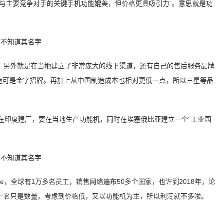
与主要竞争对手的关键手机功能媲美，但价格更具吸引力”。意思就是功
，另外就是在当地建立了非常庞大的线下渠道，还有自己的售后服务品牌
国制造可是金字招牌。再加上从中国制造成本也相对更低一点，所以三星等品
在印度建厂，要在当地生产功能机，同时在埃塞俄比亚建立一个“工业园
ix和Spice，全球有1万多名员工，销售网络遍布50多个国家，也许到2018年，论
一名只是数量，考虑到价格低，又以功能机为主，所以利润就不多啦。