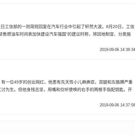
林近日工信部的一则简短回复在汽车行业中引起了轩然大波。8月20日，工信
禁售燃油车时间表加快建设汽车强国”的建议时称，将因地制宜、分类施
2019-09-06 14:38:3
，有一位49岁的创业网红，他患有先天性小儿麻痹症，双腿和左胳膊严重
乞讨为生。但他身残志坚，用嘴和仅听使唤的右手的两根手指配钥匙，开
2019-09-06 14:37:5