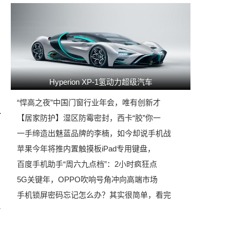
Hyperion XP-1氢动力超级汽车
“悍高之夜”中国门窗行业年会，唯有创新才
【居家防护】湿区防霉密封，西卡“胶”你一
一手缔造出魅蓝品牌的李楠，如今却说手机战
苹果今年将推内置触摸板iPad专用键盘，
百度手机助手“周六九点档”：2小时疯狂点
5G关键年，OPPO吹响号角冲向高端市场
手机锁屏密码忘记怎么办？其实很简单，看完
4