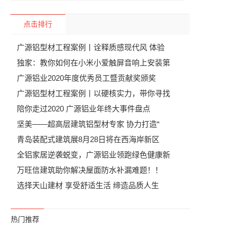
点击排行
广源铝型材工程案例丨诠释质感现代风 体验
独家：教你如何在小米小爱触屏音响上安装第
广源铝业2020年度优秀员工暨贡献奖颁奖
广源铝型材工程案例丨以硬核实力，带你寻找
陪你走过2020 广源铝业年终大事件盘点
坚美——超高层建筑铝型材专家 协力打造“
青岛装配式建筑展8月28日将在西海岸新区
全铝家居逆袭蜕变，广源铝业领跑绿色健康新
万旺信建筑助你解决屋面防水补漏难题！！
选择天山建材 享受舒适生活 缔造品质人生
热门推荐