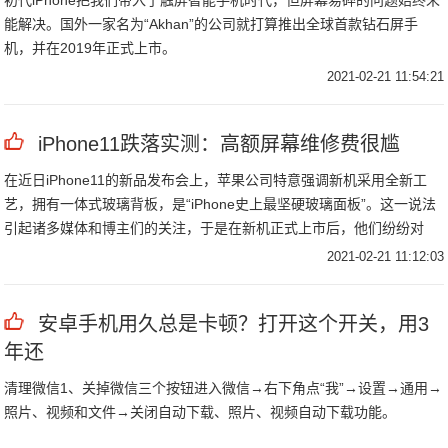
初代iPhone把我们带入了触屏智能手机时代，但屏幕易碎的问题始终未
能解决。国外一家名为“Akhan”的公司就打算推出全球首款钻石屏手
机，并在2019年正式上市。
2021-02-21 11:54:21
iPhone11跌落实测：高额屏幕维修费很尴
在近日iPhone11的新品发布会上，苹果公司特意强调新机采用全新工
艺，拥有一体式玻璃背板，是“iPhone史上最坚硬玻璃面板”。这一说法
引起诸多媒体和博主们的关注，于是在新机正式上市后，他们纷纷对
iPhone11系列手机进行抗冲击力测试，下面就一起来看看其中两个测试
2021-02-21 11:12:03
吧！
安卓手机用久总是卡顿？打开这个开关，用3
年还
清理微信1、关掉微信三个按钮进入微信→右下角点“我”→设置→通用→
照片、视频和文件→关闭自动下载、照片、视频自动下载功能。