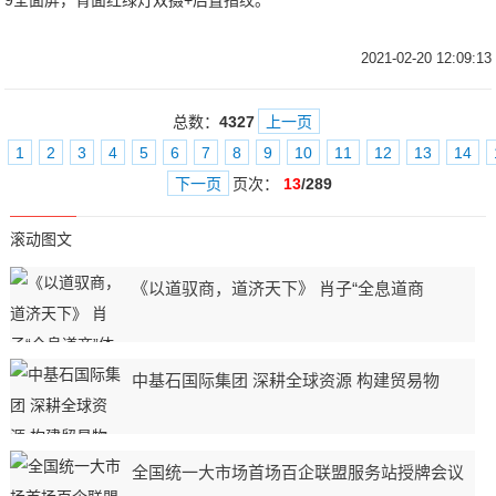
9全面屏，背面红绿灯双摄+后置指纹。
2021-02-20 12:09:13
总数：
4327
上一页
1
2
3
4
5
6
7
8
9
10
11
12
13
14
下一页
页次：
13
/289
滚动图文
《以道驭商，道济天下》 肖子“全息道商
中基石国际集团 深耕全球资源 构建贸易物
全国统一大市场首场百企联盟服务站授牌会议