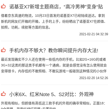
诺基亚X7新增主题商店，“高冷男神”变身“贴
借着京东高速的物流，10月23日首发的诺基亚X7已经陆续送达。拿到
新机的网友们开箱的开箱，上手的上手，纷纷晒出了诺基亚X7在颜值、
拍照，功耗，续航等方面的信息。
2021-02-21 04:32:39
手机内存不够大？教你瞬间提升内存大法!
最近发现确实不少人还在使用一些低内存的手机，比如2G+16G的或者
3G+32这类的那这类手机都有一个通病，就是会感觉没有怎么使用就会
变得很卡，内存低的不敢照相、不敢玩游戏一般碰到这种情况的小伙伴
要不就是换手机，要不就是插内存卡，今天教给大家几个不用换机插卡
2021-02-20 14:52:26
的小窍门，如果感觉好用要
小米6X、红米Note 5、S2对比：外观神
外观有相似，但颜值有高低这三款手机的外观的确非常相似，正面18：