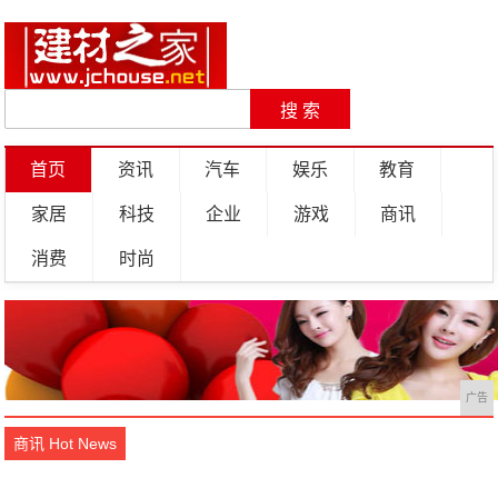
首页
资讯
汽车
娱乐
教育
家居
科技
企业
游戏
商讯
消费
时尚
广告
商讯 Hot News