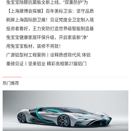
兔宝宝除醛抗菌板全新上线，“双重防护”为
【上海建博会探展】百年美标卫浴：坚守品质
刷屏上海国际厨卫展！见证梵度全卫定制入境
投资者看好，王力安防打造世界级智能制造基
兔宝宝健康家居环保升级，开启家装新“净”
用兔宝宝板材，装修不将就！
广源铝型材工程案例丨诠释质感现代风 体验
重磅见证丨坚美铝业 精彩亮相第27届铝门
热门推荐